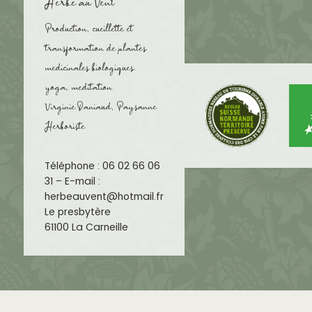
Herbe au Vent
Production, cueillette et
transformation de plantes
medicinales biologiques.
yoga, meditation
Virginie Daniaud, Paysanne
Herboriste
Téléphone : 06 02 66 06
31 – E-mail :
herbeauvent@hotmail.fr
Le presbytère
61100 La Carneille