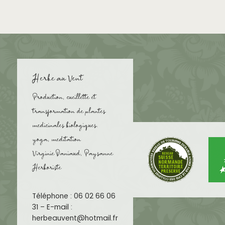
Herbe au Vent
Production, cueillette et
transformation de plantes
medicinales biologiques.
yoga, meditation
Virginie Daniaud, Paysanne
Herboriste
Téléphone : 06 02 66 06
31 – E-mail :
herbeauvent@hotmail.fr