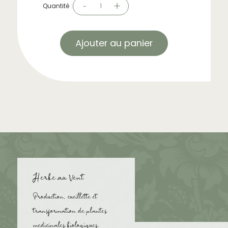
-
+
Quantité :
1
Ajouter au panier
Herbe au Vent
Production, cueillette et
transformation de plantes
medicinales biologiques.