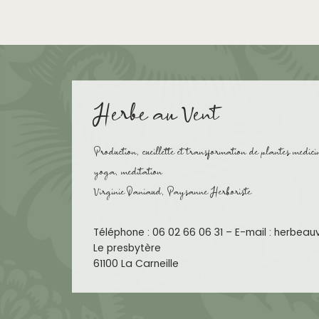
Herbe au Vent
Production, cueillette et transformation de plantes medici
yoga, meditation
Virginie Daniaud, Paysanne Herboriste
Téléphone : 06 02 66 06 31 – E-mail : herbea
Le presbytère
61100 La Carneille