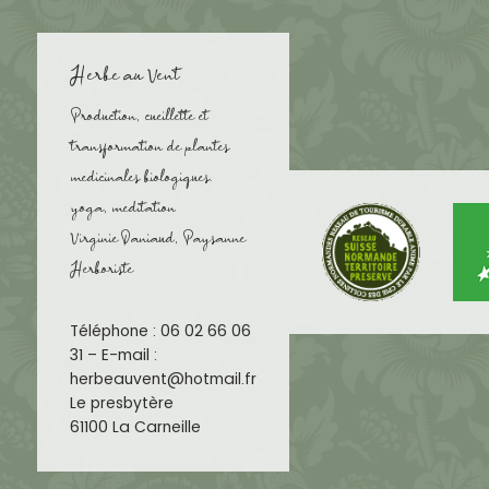
Herbe au Vent
Production, cueillette et
transformation de plantes
medicinales biologiques.
yoga, meditation
Virginie Daniaud, Paysanne
Herboriste
Téléphone : 06 02 66 06
31 – E-mail :
herbeauvent@hotmail.fr
Le presbytère
61100 La Carneille