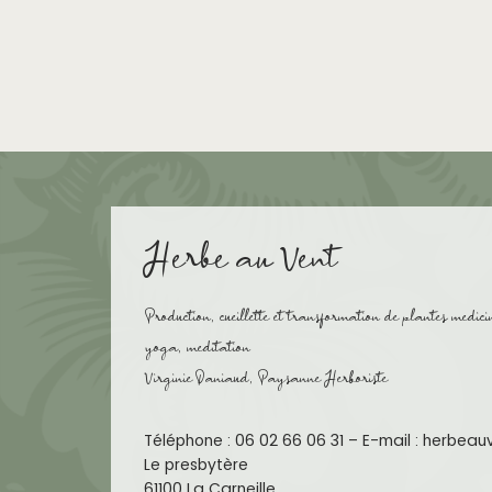
Herbe au Vent
Production, cueillette et transformation de plantes medici
yoga, meditation
Virginie Daniaud, Paysanne Herboriste
Téléphone : 06 02 66 06 31 – E-mail : herbea
Le presbytère
61100 La Carneille