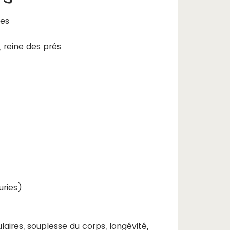
hes
, reine des prés
uries)
laires, souplesse du corps, longévité,